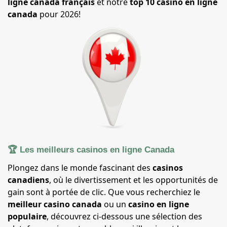
ligne canada français
et notre
top 10 casino en ligne
canada
pour 2026!
🏆 Les meilleurs casinos en ligne Canada
Plongez dans le monde fascinant des
casinos
canadiens
, où le divertissement et les opportunités de
gain sont à portée de clic. Que vous recherchiez le
meilleur casino canada
ou un
casino en ligne
populaire
, découvrez ci-dessous une sélection des