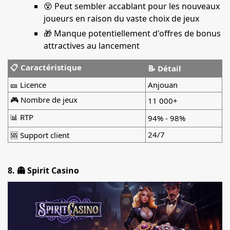
😵 Peut sembler accablant pour les nouveaux
joueurs en raison du vaste choix de jeux
🎁 Manque potentiellement d'offres de bonus
attractives au lancement
📋 Caractéristique
📝 Détail
🎫 Licence
Anjouan
🎮 Nombre de jeux
11 000+
📊 RTP
94% - 98%
24/7
🆘 Support client
8. 👻 Spirit Casino