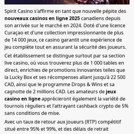
Spirit Casino s'affirme en tant que nouvelle pépite des
nouveaux casinos en ligne 2025
canadiens depuis
son arrivée sur le marché en 2024. Doté d'une licence
Curaçao et d'une collection impressionnante de plus
de 14 000 jeux, ce casino garantit une expérience de
jeu complète tout en assurant la sécurité des joueurs.
Cet établissement se distingue surtout par sa section
live casino, où vous trouverez plus de 1 000 tables en
direct, enrichies de promotions innovantes telles que
la Lucky Box et ses récompenses allant jusqu'à 22 500
CAD, ainsi que le programme Drops & Wins et sa
cagnotte de 2 millions CAD. Les amateurs de
jeux
casino en ligne
apprécieront également la variété de
tournois réguliers et l'attrayant cashback crypto de 5%
sans conditions de mise.
Avec un taux de retour aux joueurs (RTP) compétitif
situé entre 95% et 99%, et des délais de retrait