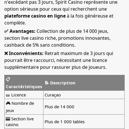
n'excédant pas 3 jours, Spirit Casino représente une
option sérieuse pour ceux qui recherchent une
plateforme casino en ligne
à la fois généreuse et
complète.
✅ Avantages:
Collection de plus de 14 000 jeux,
section live casino riche, promotions innovantes,
cashback de 5% sans conditions.
❌ Inconvénients:
Retrait maximum de 3 jours qui
pourrait être raccourci, nécessitant une licence
supplémentaire pour rassurer plus de joueurs.
📋
📝 Description
Caractéristiques
🎫 Licence
Curaçao
🎮 Nombre de
Plus de 14 000
jeux
🎰 Section live
Plus de 1 000 tables
casino