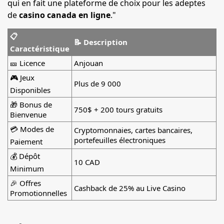
qui en fait une plateforme de choix pour les adeptes
de
casino canada en ligne
."
📋
📝 Description
Caractéristique
🎫 Licence
Anjouan
🎮 Jeux
Plus de 9 000
Disponibles
🎁 Bonus de
750$ + 200 tours gratuits
Bienvenue
💳 Modes de
Cryptomonnaies, cartes bancaires,
portefeuilles électroniques
Paiement
💰 Dépôt
10 CAD
Minimum
🎉 Offres
Cashback de 25% au Live Casino
Promotionnelles