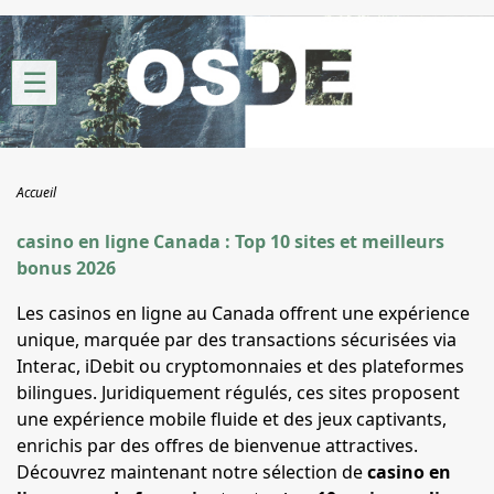
☰
Accueil
casino en ligne Canada : Top 10 sites et meilleurs
bonus 2026
Les casinos en ligne au Canada offrent une expérience
unique, marquée par des transactions sécurisées via
Interac, iDebit ou cryptomonnaies et des plateformes
bilingues. Juridiquement régulés, ces sites proposent
une expérience mobile fluide et des jeux captivants,
enrichis par des offres de bienvenue attractives.
Découvrez maintenant notre sélection de
casino en