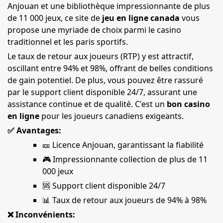
Anjouan et une bibliothèque impressionnante de plus
de 11 000 jeux, ce site de
jeu en ligne canada
vous
propose une myriade de choix parmi le casino
traditionnel et les paris sportifs.
Le taux de retour aux joueurs (RTP) y est attractif,
oscillant entre 94% et 98%, offrant de belles conditions
de gain potentiel. De plus, vous pouvez être rassuré
par le support client disponible 24/7, assurant une
assistance continue et de qualité. C'est un
bon casino
en ligne
pour les joueurs canadiens exigeants.
✅ Avantages:
🎫 Licence Anjouan, garantissant la fiabilité
🎮 Impressionnante collection de plus de 11
000 jeux
🆘 Support client disponible 24/7
📊 Taux de retour aux joueurs de 94% à 98%
❌ Inconvénients: